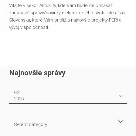
Vitajte v sekcii Aktuality, kde Vám budeme prinášať
zaujímavé správy/novinky nielen z celého sveta, ale aj zo
Slovenska, ktoré Vám priblížia najnovšie projekty PERI a
vývoj v spoločnosti.
Najnovšie správy
Rok
2026
2026
2
Select category
2025
4