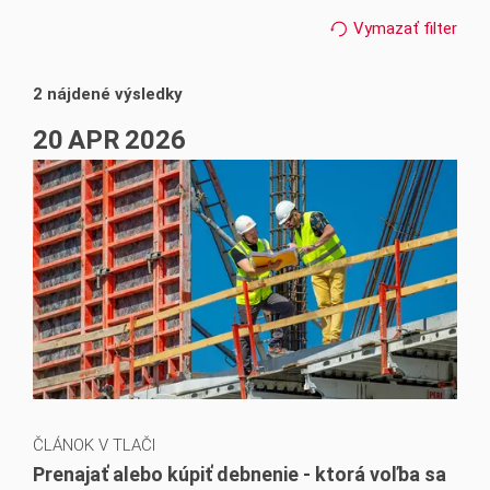
článok v tlači
2
2024
3
Vymazať filter
správy v tlači
2023
10
2 nájdené výsledky
2021
4
20
APR
2026
ČLÁNOK V TLAČI
Prenajať alebo kúpiť debnenie - ktorá voľba sa