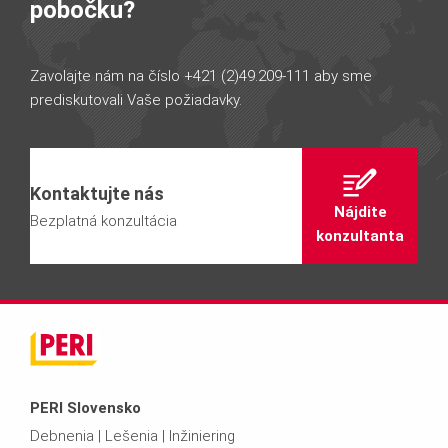
pobočku?
Zavolajte nám na číslo +421 (2)49.209-111 aby sme
prediskutovali Vaše požiadavky.
Kontaktujte nás
Nájdite
Bezplatná konzultácia
konzultanta
PERI Slovensko
Debnenia | Lešenia | Inžiniering