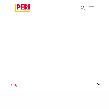
Dojmy
Dojmy
Požiadavky a riešenia