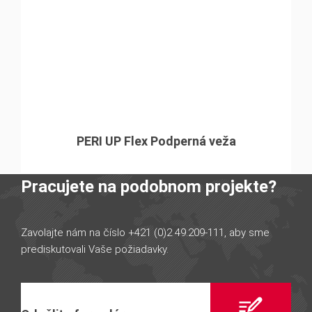
PERI UP Flex Podperná veža
Pracujete na podobnom projekte?
Zavolajte nám na číslo +421 (0)2 49.209-111, aby sme
prediskutovali Vaše požiadavky.