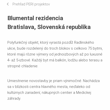
Prehľad PERI projektov
Používané systémy
Blumental rezidencia
Bratislava, Slovenská republika
Polyfunkčný objekt, ktorý vyrastá pozdĺž Radlinského
ulice, bude rozdelený do troch blokov s celkovo 75 bytmi,
ktoré majú rôzne výmery od jednoizbových až po luxusné
4- až 5-izbové. Každý byt má balkón, lodžiu alebo terasu a
stropné chladenie.
Umiestnenie novostavby je priam výnimočné. Nachádza
sa v blízkosti centra hlavného mesta, neďaleko od
kultúrnych zariadení, nákupných centier a Medickej
záhrady.