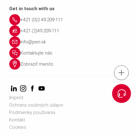
Get in touch with us
+421 (0)2 49.209-111
+421 (2)49.209-111
info@peri.sk
Kontaktujte nás
Zobraziť miesto
tel.: +421 (0)2 49.
Kontaktuj
Imprint
Ochrana osobných údajov
e-mail: info@
Podmienky používania
Kontakt
Cookies