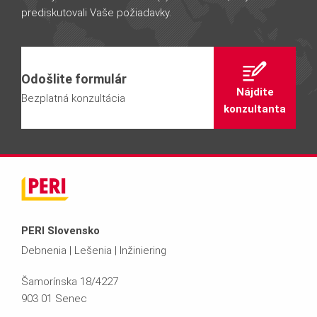
prediskutovali Vaše požiadavky.
Odošlite formulár
Nájdite
Bezplatná konzultácia
konzultanta
PERI Slovensko
Debnenia | Lešenia | Inžiniering
Šamorínska 18/4227
903 01 Senec