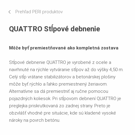
Produktový list
Prehľad PERI produktov
Prospekty
QUATTRO Stĺpové debnenie
Môže byť premiestňované ako kompletná zostava
Stĺpové debnenie QUATTRO je vyrobené z ocele a
navrhnuté na rýchle vytváranie stĺpov až do výšky 4,50 m.
Celý stĺp vrátane stabilizátorov a betonárskej plošiny
môže byť rýchlo a ľahko premiestnený žeriavom.
Alternatívne sa dá premiestniť aj ručne pomocou
pojazdných koliesok. Pri stĺpovom debnení QUATTRO je
preglejka priskrutkovaná zo zadnej strany. Preto je
obzvlášť vhodné pre situácie, kde sú kladené vysoké
nároky na povrch betónu.