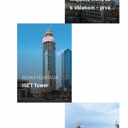
k oblakom – prvá
obytná veža vo
Fínsku
RUSKÁ FEDERÁCIA
ISET Tower