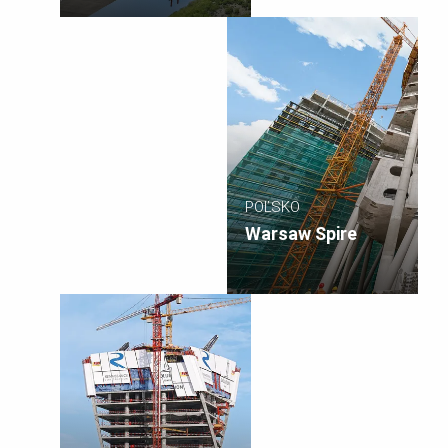
Macedónsku
POĽSKO
Warsaw Spire