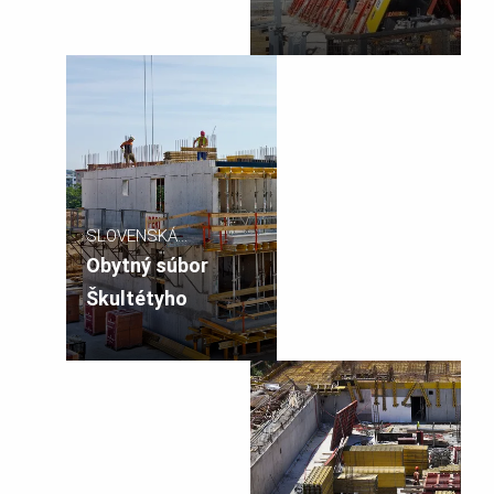
SLOVENSKÁ
REPUBLIKA
Obytný súbor
Škultétyho