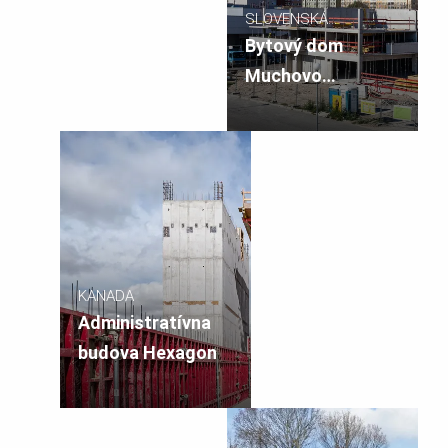
SLOVENSKÁ
REPUBLIKA
Bytový dom
Muchovo
námestie
KANADA
Administratívna
budova Hexagon