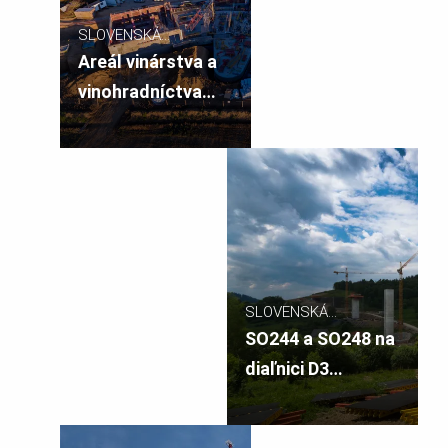
SLOVENSKÁ
REPUBLIKA
Areál vinárstva a
vinohradníctva
Predium
SLOVENSKÁ
REPUBLIKA
SO244 a SO248 na
diaľnici D3
Svrčinovec