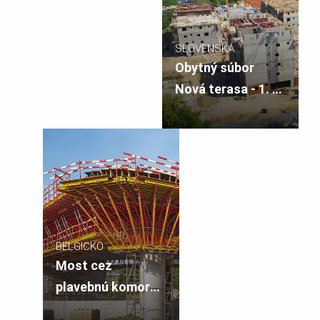
SLOVENSKÁ
REPUBLIKA
Obytný súbor
Nová terasa - 1. a
2. etapa
BELGICKO
Most cez
plavebnú komoru
Lanaye