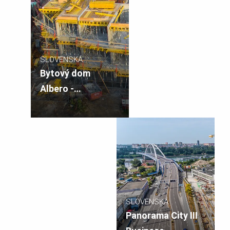
SLOVENSKÁ
REPUBLIKA
Bytový dom
Albero -
polyfunkčný
komplex
Bosákova II. etapa
SLOVENSKÁ
REPUBLIKA
Panorama City III