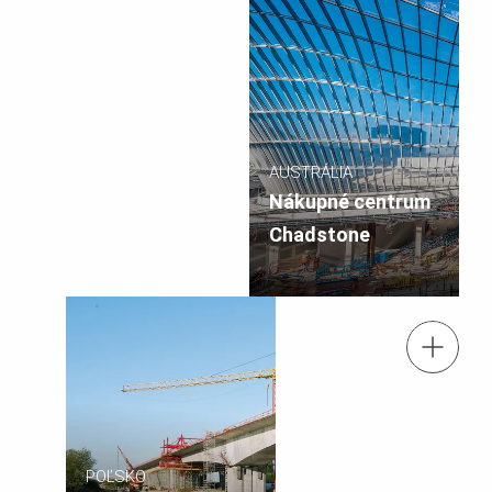
AUSTRÁLIA
Nákupné centrum
Chadstone
tel.: +421 (0)2 49.209-111
Kontaktujte nás
e-mail: info@peri.sk
POĽSKO