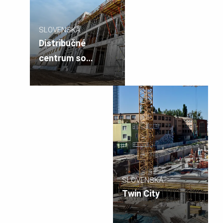
SLOVENSKÁ
REPUBLIKA
Distribučné
centrum so
skladom KINEKUS
SLOVENSKÁ
REPUBLIKA
Twin City