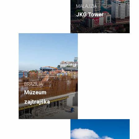
MALAJZIA
JKG Tower
BRAZÍLIA
Múzeum
zajtrajška