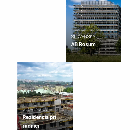
SLOVENSKÁ
REPUBLIKA
AB Rosum
SLOVENSKÁ
REPUBLIKA
Rezidencia pri
radnici