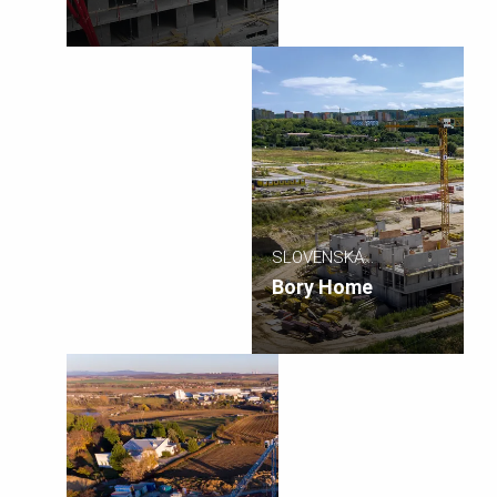
SLOVENSKÁ
REPUBLIKA
Bory Home