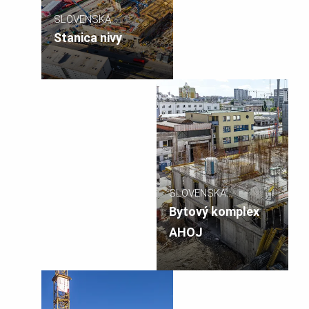
SLOVENSKÁ
REPUBLIKA
Stanica nivy
SLOVENSKÁ
REPUBLIKA
Bytový komplex
AHOJ