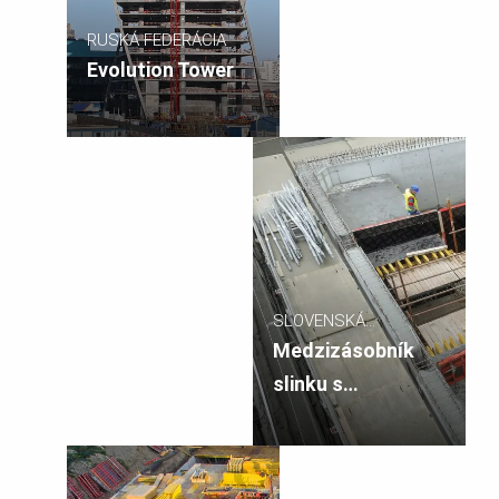
RUSKÁ FEDERÁCIA
Evolution Tower
SLOVENSKÁ
REPUBLIKA
Medzizásobník
slinku s
expedičnou
hubicou