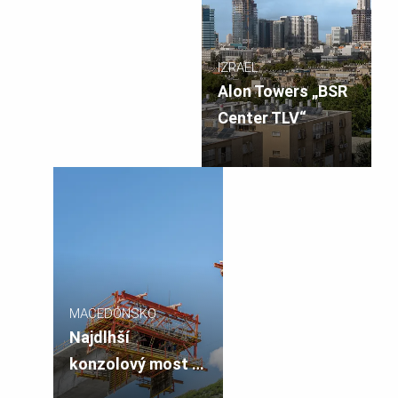
IZRAEL
Alon Towers „BSR
Center TLV“
MACEDÓNSKO
Najdlhší
konzolový most v
Severnom