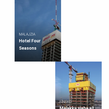
MALAJZIA
Hotel Four
Seasons
FÍNSKO
Majakka siaha až