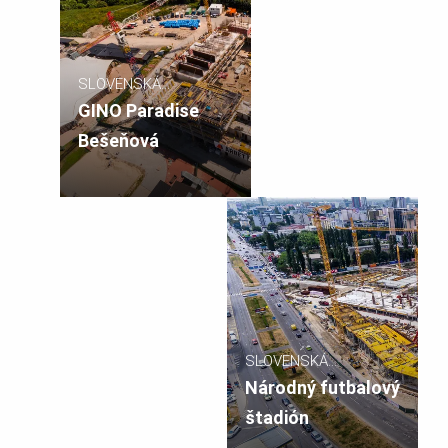
SLOVENSKÁ
REPUBLIKA
GINO Paradise
Bešeňová
SLOVENSKÁ
REPUBLIKA
Národný futbalový
štadión