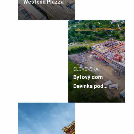
REPUBLIKA
Westend Plazza
SLOVENSKÁ
REPUBLIKA
Bytový dom
Devínka pod
lesom