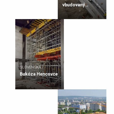
vbudovaný
bazénový komplex
SLOVENSKÁ
REPUBLIKA
Bukóza Hencovce