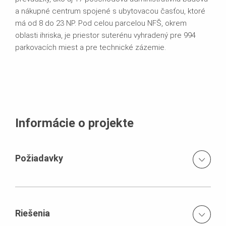
a nákupné centrum spojené s ubytovacou časťou, ktoré
má od 8 do 23 NP. Pod celou parcelou NFŠ, okrem
oblasti ihriska, je priestor suterénu vyhradený pre 994
parkovacích miest a pre technické zázemie.
Informácie o projekte
Požiadavky
Rýchle a kvalitné spracovanie technických návrhov pre
realizáciu projektu v súlade s časovým harmonogramom.
Riešenia