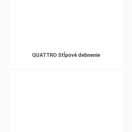
QUATTRO Stĺpové debnenie