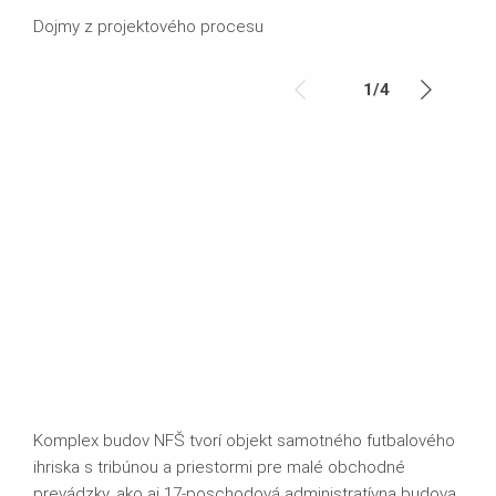
Dojmy z projektového procesu
1
/
4
Komplex budov NFŠ tvorí objekt samotného futbalového
ihriska s tribúnou a priestormi pre malé obchodné
prevádzky, ako aj 17-poschodová administratívna budova