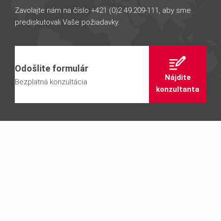
Zavolajte nám na číslo +421 (0)2 49.209-111, aby sme
prediskutovali Vaše požiadavky.
Odošlite formulár
Nájdite
Bezplatná konzultácia
konzultanta