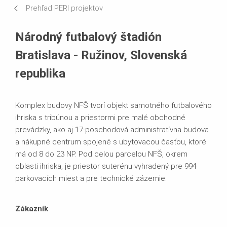
Prehľad PERI projektov
Používané systémy
Národný futbalový štadión
Bratislava - Ružinov, Slovenská
republika
Komplex budovy NFŠ tvorí objekt samotného futbalového
ihriska s tribúnou a priestormi pre malé obchodné
prevádzky, ako aj 17-poschodová administratívna budova
a nákupné centrum spojené s ubytovacou časťou, ktoré
má od 8 do 23 NP. Pod celou parcelou NFŠ, okrem
oblasti ihriska, je priestor suterénu vyhradený pre 994
parkovacích miest a pre technické zázemie.
Zákazník