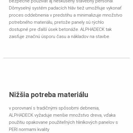
bezpečne používať aj neskúsený stavebný personál.
Dômyselný systém padacích hláv tiež umožňuje vykonať
proces oddebnenia v predstihu a minimalizuje množstvo
potrebného materiálu, pretože panely sú rýchlo
dostupné pre ďalší úsek betonáže. ALPHADECK tak
zaisťuje značnú úsporu času a nákladov na stavbe.
Nižšia potreba materiálu
v porovnaní s tradičnými spôsobmi debnenia,
ALPHADECK vyžaduje menšie množstvo dreva, vďaka
použitiu opakovane použiteľných hliníkových panelov s
PERI normami kvality