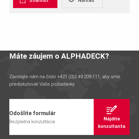
Stiahnuť
Náhľad
Máte záujem o ALPHADECK?
Zavolajte nám na číslo +421 (0)2 49.209-111, aby sme
prediskutovali Vaše požiadavky.
Odošlite formulár
Nájdite
Bezplatná konzultácia
konzultanta