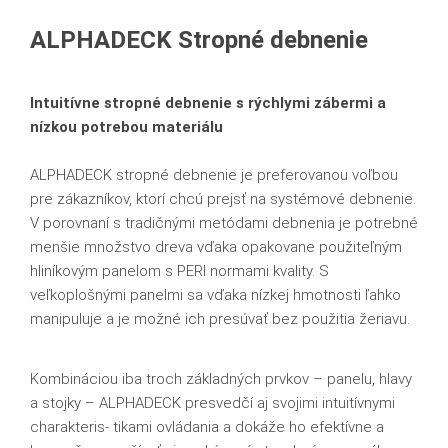
Produktový list
ALPHADECK Stropné debnenie
Prospekty
Intuitívne stropné debnenie s rýchlymi zábermi a
nízkou potrebou materiálu
ALPHADECK stropné debnenie je preferovanou voľbou
pre zákazníkov, ktorí chcú prejsť na systémové debnenie.
V porovnaní s tradičnými metódami debnenia je potrebné
menšie množstvo dreva vďaka opakovane použiteľným
hliníkovým panelom s PERI normami kvality. S
veľkoplošnými panelmi sa vďaka nízkej hmotnosti ľahko
manipuluje a je možné ich presúvať bez použitia žeriavu.
Kombináciou iba troch základných prvkov – panelu, hlavy
a stojky – ALPHADECK presvedčí aj svojimi intuitívnymi
charakteris- tikami ovládania a dokáže ho efektívne a