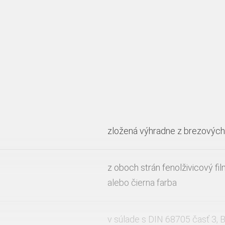
zložená výhradne z brezových
z oboch strán fenolživicový f
alebo čierna farba
v súlade s DIN 68705 časť 3, 