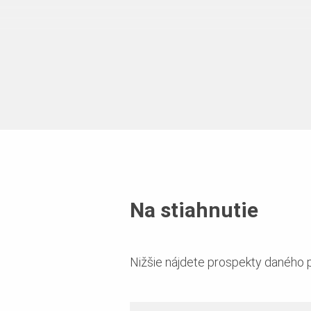
Použitie
Tabuľkové údaje
Nominálna hrúbka
Fo
Na stiahnutie
21 mm
62
Nižšie nájdete prospekty daného 
21 mm
12