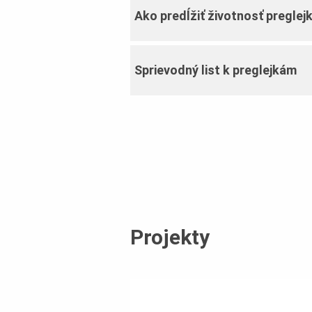
21 mm
15
Ako predĺžiť životnosť preglej
Sprievodný list k preglejkám
Projekty