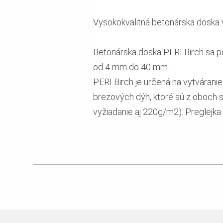
Vysokokvalitná betonárska doska 
Betonárska doska PERI Birch sa po
od 4 mm do 40 mm.
PERI Birch je určená na vytvárani
brezových dýh, ktoré sú z oboch 
vyžiadanie aj 220g/m2). Preglejka