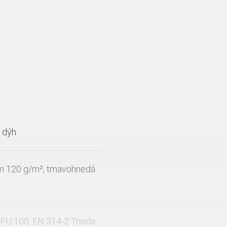
 dýh
ilm 120 g/m², tmavohnedá
BFU 100, EN 314-2 Trieda