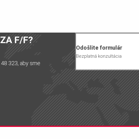
ZA F/F?
Odošlite formulár
Bezplatná konzultácia
148 323, aby sme