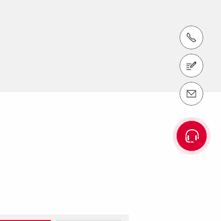
tel.: +421 (0)2 49.209-111
re povrch betónu s vyšším
Kontaktujte nás
e-mail: info@peri.sk
Množstvo v balení
90/29 kusov
45/29 kusov