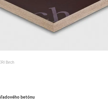
ERI Birch
ohľadového betónu