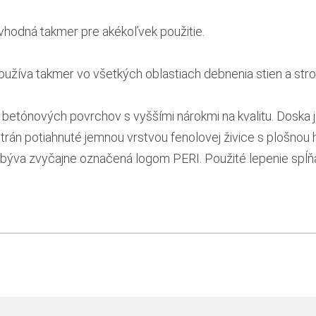
vhodná takmer pre akékoľvek použitie.
užíva takmer vo všetkých oblastiach debnenia stien a stro
e betónových povrchov s vyššími nárokmi na kvalitu. Doska 
strán potiahnuté jemnou vrstvou fenolovej živice s plošn
 býva zvyčajne označená logom PERI. Použité lepenie spĺň