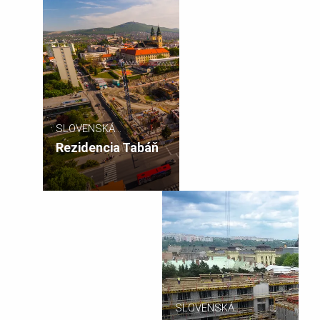
SLOVENSKÁ
REPUBLIKA
Rezidencia Tabáň
SLOVENSKÁ