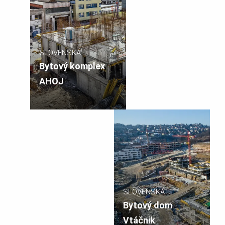
SLOVENSKÁ
REPUBLIKA
Bytový komplex
AHOJ
SLOVENSKÁ
REPUBLIKA
Bytový dom
Vtáčnik