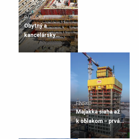
RAKÚSKO
Obytný a
kancelársky
komplex
FÍNSKO
Majakka siaha až
k oblakom – prvá
obytná veža vo