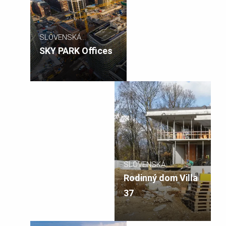
SLOVENSKÁ
REPUBLIKA
SKY PARK Offices
SLOVENSKÁ
REPUBLIKA
Rodinný dom Villa
37