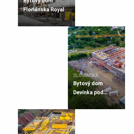
Bytový dom
Floriánska Royal
SLOVENSKÁ
REPUBLIKA
Bytový dom
Devínka pod
lesom