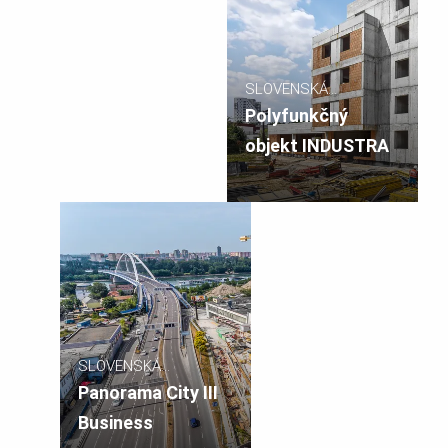
SLOVENSKÁ
REPUBLIKA
Polyfunkčný
objekt INDUSTRA
SLOVENSKÁ
REPUBLIKA
Panorama City III
Business