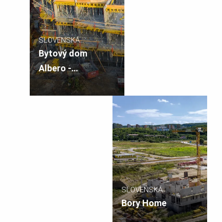
SLOVENSKÁ
REPUBLIKA
Bytový dom
Albero -
polyfunkčný
komplex
Bosákova II. etapa
SLOVENSKÁ
REPUBLIKA
Bory Home