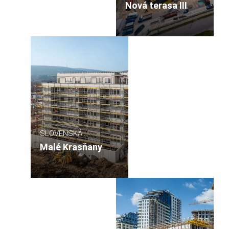
REPUBLIKA
Nová terasa III
SLOVENSKÁ
REPUBLIKA
Malé Krasňany