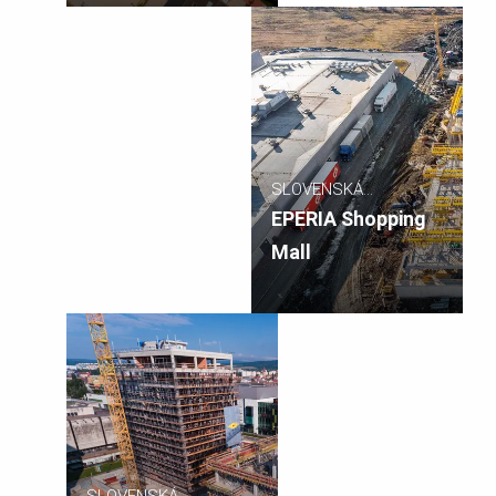
SLOVENSKÁ
REPUBLIKA
EPERIA Shopping
Mall
SLOVENSKÁ