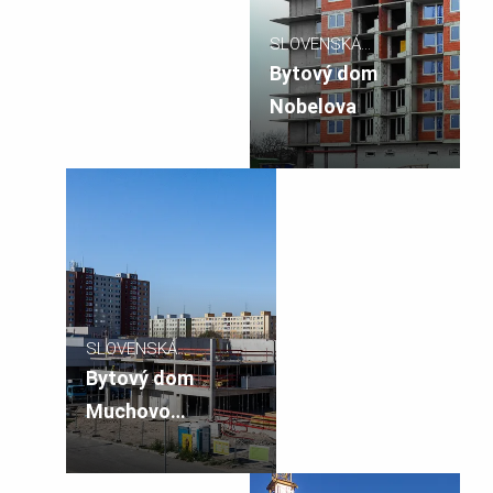
SLOVENSKÁ
REPUBLIKA
Bytový dom
Nobelova
SLOVENSKÁ
REPUBLIKA
Bytový dom
Muchovo
námestie