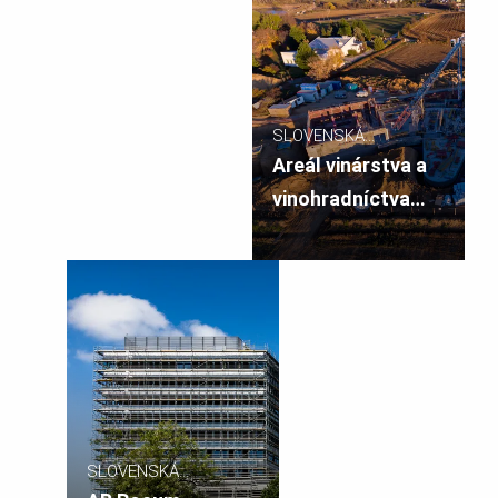
SLOVENSKÁ
REPUBLIKA
Areál vinárstva a
vinohradníctva
Predium
SLOVENSKÁ