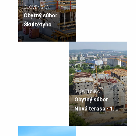
SLOVENSKÁ
REPUBLIKA
Obytný súbor
Škultétyho
SLOVENSKÁ
REPUBLIKA
Obytný súbor
Nová terasa - 1. a
2. etapa