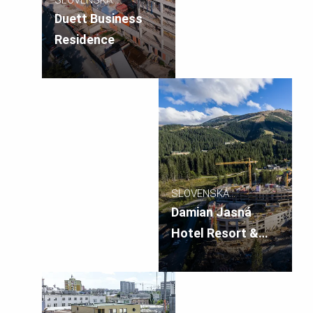
REPUBLIKA
Duett Business
Residence
SLOVENSKÁ
REPUBLIKA
Damian Jasná
Hotel Resort &
Residences