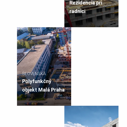
REPUBLIKA
Rezidencia pri
radnici
SLOVENSKÁ
REPUBLIKA
Polyfunkčný
objekt Malá Praha