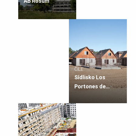
REPUBLIKA
AB Rosum
ČILE
Sídlisko Los
Portones de
Linares