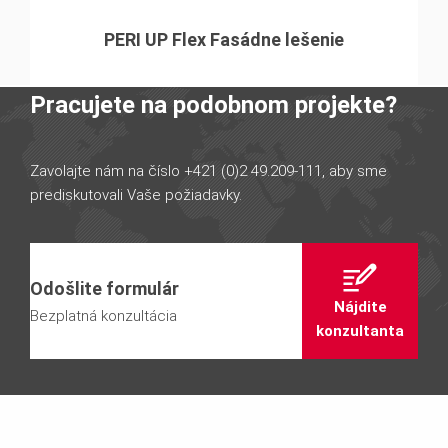
PERI UP Flex Fasádne lešenie
Pracujete na podobnom projekte?
Zavolajte nám na číslo +421 (0)2 49.209-111, aby sme
prediskutovali Vaše požiadavky.
Odošlite formulár
Nájdite
Bezplatná konzultácia
konzultanta