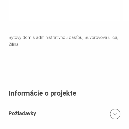
Bytový dom s administratívnou časťou, Suvorovova ulica,
Žilina.
Informácie o projekte
Požiadavky
Tento bytový dom je konštrukčne zložitý projekt, hlavne v