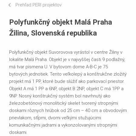
Prehľad PERI projektov
Používané systémy
Polyfunkčný objekt Malá Praha
Žilina, Slovenská republika
Polyfunkčný objekt Suvorovova vyrástol v centre Žiliny v
lokalite Malá Praha. Objekt je v najvyššej časti 9 podlažný,
má tvar písmena U. V bytovom dome A-B-C je 75
bytových jednotiek. Tento veľkolepý a konštrukčne zložitý
projekt má 1 PP, ktoré bude slúžiť ako parkovací priestor.
Objekt A má 1 PP a 6NP, objekt B 2NP, objekt C má 1PP a
9NP. Nosný konštrukčný systém bol navrhnutý ako
železobetónový monolitický skelet tvorený stropnými
doskami rôznych hrúbok od 25 cm – 40 cm a obvodovým
prievlakom, stĺpmi, dvomi veľkými stužujúcimi
komunikačnými jadrami a vykonzolovanými stropnými
doskami.