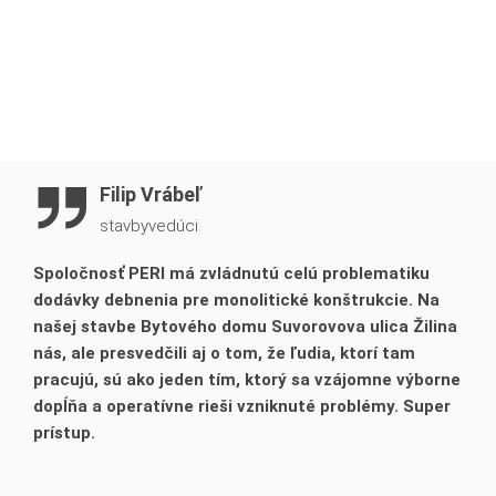
Objemovo na celej stavbe je 9700 m2 stropných dosiek.
Na objekte A je vykonzolovaná stropná doska a vonkajší
obvodový prievlak na 3NP, teda uskočený do vonkajšej
strany o 1,20 m. Podoprený bol podperným systémom
PERI UP Flex do výšky 11 m. Tento vysoký vykonzolovaný
strop zo zadnej strany podopierajú 2 stĺpy o rozmere 800
x 800 mm a 1 stĺp 900 x 900 mm s výškou 11 metrov.
Filip Vrábeľ
stavbyvedúci
Spoločnosť PERI má zvládnutú celú problematiku
dodávky debnenia pre monolitické konštrukcie. Na
našej stavbe Bytového domu Suvorovova ulica Žilina
nás, ale presvedčili aj o tom, že ľudia, ktorí tam
pracujú, sú ako jeden tím, ktorý sa vzájomne výborne
dopĺňa a operatívne rieši vzniknuté problémy. Super
prístup.