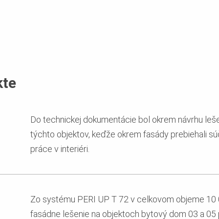
kte
Do technickej dokumentácie bol okrem návrhu lešen
týchto objektov, keďže okrem fasády prebiehali s
práce v interiéri.
Zo systému PERI UP T 72 v celkovom objeme 10 
fasádne lešenie na objektoch bytový dom 03 a 05