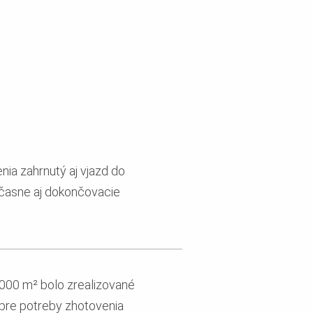
ia zahrnutý aj vjazd do
účasne aj dokončovacie
000 m² bolo zrealizované
 pre potreby zhotovenia