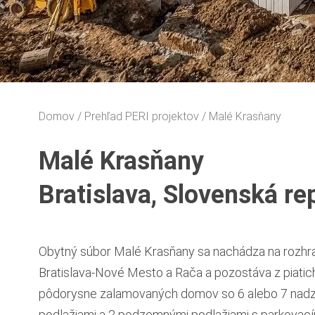
Domov
Prehľad PERI projektov
Malé Krasňany
Malé Krasňany
Bratislava, Slovenská re
Obytný súbor Malé Krasňany sa nachádza na rozhra
Bratislava-Nové Mesto a Rača a pozostáva z piatic
pôdorysne zalamovaných domov so 6 alebo 7 na
podlažiami a 2 podzemnými podlažiami s parkovací