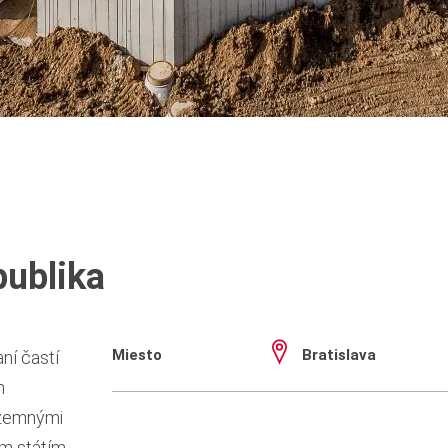
publika
Miesto
Bratislava
ní častí
h
dzemnými
m státím.