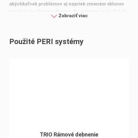
akýchkoľvek problémov aj napriek zmenám sklonov
medzi jednotlivými zábermi. Po vykonaní niekoľkých
Zobraziť viac
prispôsobení sa debnenie VARIO osvedčilo ako veľmi
rozumná voľba pre debnenie susediacich stien s
opačným sklonom.
Použité PERI systémy
TRIO Rámové debnenie