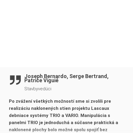
- ochrana okrajov stavby proti pádu s modulovým
systémom MXP lávok s príslušnou koncovou lávkou a
zábradlím
- rýchle a jednoduché debnenie vysokých a naklonených
stien až do 13,50 m
Joseph Bernardo, Serge Bertrand,
Patrice Viguié
Stavbyvedúci
Po zvážení všetkých možností sme si zvolili pre
realizáciu naklonených stien projektu Lascaux
debniace systémy TRIO a VARIO. Manipulácia s
panelmi TRIO je jednoduchá a súčasne praktická a
naklonené plochy bolo možné spolu spojiť bez