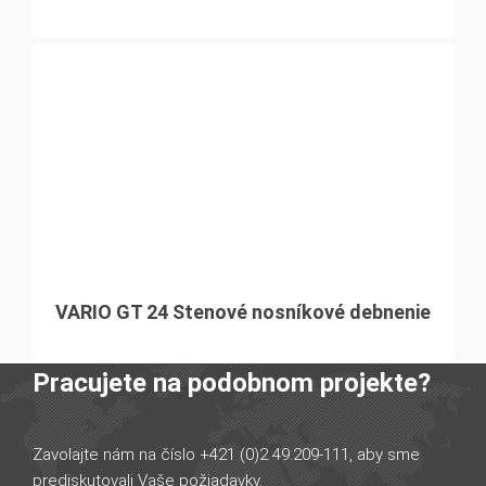
VARIO GT 24 Stenové nosníkové debnenie
Pracujete na podobnom projekte?
Zavolajte nám na číslo +421 (0)2 49.209-111, aby sme
prediskutovali Vaše požiadavky.