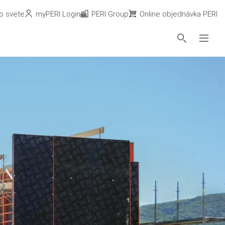
o svete
myPERI Login
PERI Group
Online objednávka PERI