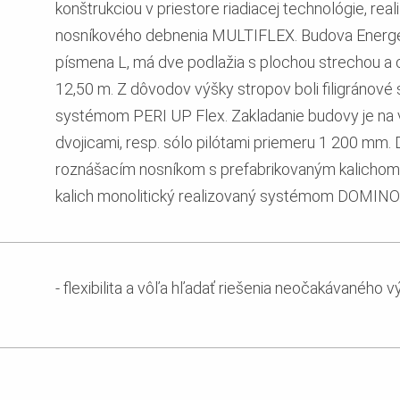
konštrukciou v priestore riadiacej technológie, r
nosníkového debnenia MULTIFLEX. Budova Energeti
písmena L, má dve podlažia s plochou strechou a 
12,50 m. Z dôvodov výšky stropov boli filigránové
systémom PERI UP Flex. Zakladanie budovy je na 
dvojicami, resp. sólo pilótami priemeru 1 200 mm. D
roznášacím nosníkom s prefabrikovaným kalichom. V
kalich monolitický realizovaný systémom DOMINO
- flexibilita a vôľa hľadať riešenia neočakávaného 