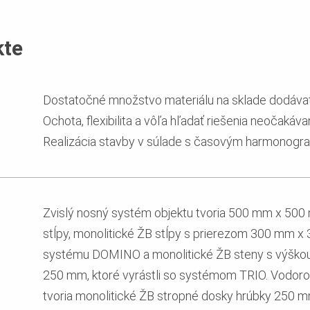
kte
Dostatočné množstvo materiálu na sklade dodávat
Ochota, flexibilita a vôľa hľadať riešenia neočakáv
Realizácia stavby v súlade s časovým harmonog
Zvislý nosný systém objektu tvoria 500 mm x 50
stĺpy, monolitické ŽB stĺpy s prierezom 300 mm
systému DOMINO a monolitické ŽB steny s výško
250 mm, ktoré vyrástli so systémom TRIO. Vodor
tvoria monolitické ŽB stropné dosky hrúbky 250 