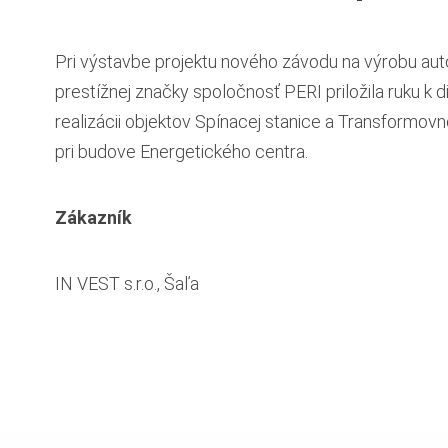
Pri výstavbe projektu nového závodu na výrobu au
prestížnej značky spoločnosť PERI priložila ruku k di
realizácii objektov Spínacej stanice a Transformovne
pri budove Energetického centra.
Zákazník
IN VEST s.r.o., Šaľa