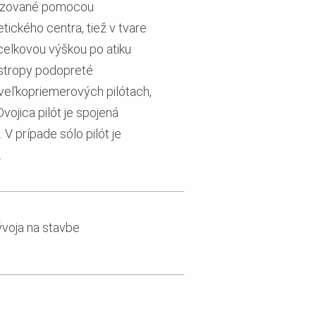
ealizované pomocou
ckého centra, tiež v tvare
celkovou výškou po atiku
 stropy podopreté
veľkopriemerových pilótach,
vojica pilót je spojená
 prípade sólo pilót je
.
vývoja na stavbe