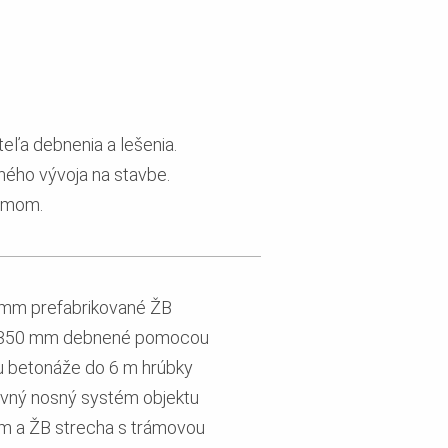
eľa debnenia a lešenia.
aného vývoja na stavbe.
ramom.
0 mm prefabrikované ŽB
 x 350 mm debnené pomocou
u betonáže do 6 m hrúbky
ovný nosný systém objektu
mm a ŽB strecha s trámovou