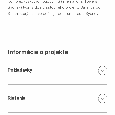
Komplex výškových budov ITS (International Towers
Sydney) tvorí srdce čiastočného projektu Barangaroo
South, ktorý nanovo definuje centrum mesta Sydney.
Informácie o projekte
Požiadavky
Tesný časový plán. Obmedzená možnosť pre využívanie
žeriava. Extrémne vysoké požiadavky na bezpečnosť.
Variabilná výška podlaží medzi 3,80 m a 5,50 m.
Riešenia
Komplexný koncept debnenia a ochranných panelov s