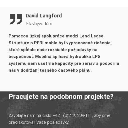
David Langford
Stavbyvedúci
Pomocou úzkej spolupráce medzi Lend Lease
Structure a PERI mohlo byť vypracované riešenie,
ktoré spĺňalo naše rozsiahle požiadavky na
bezpečnosť. Mobilná šplhavá hydraulika LPS
systému nám ušetrila kapacity pre žeriav a podporila
nás v dodržaní tesného časového plánu.
Pracujete na podobnom projekte?
Zavolajte nám na číslo +421 (0)2 49.209-111, aby sme
prediskutovali Vaše požiadavky.