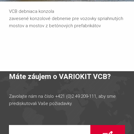
VCB debniaca konzola
zavesené konzolové debnenie pre vozovky spriahnutých
mostov a mostov z betónových prefabrikátov
Máte záujem o VARIOKIT VCB?
Zavolajte nám na číslo +421 (0)2 49.209-111, aby sme
prediskutovali Vaše požiadavky.