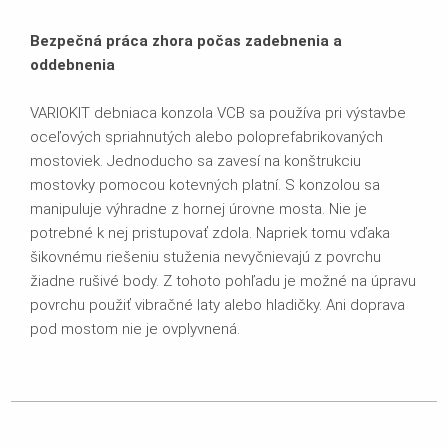
Bezpečná práca zhora počas zadebnenia a
oddebnenia
VARIOKIT debniaca konzola VCB sa používa pri výstavbe
oceľových spriahnutých alebo poloprefabrikovaných
mostoviek. Jednoducho sa zavesí na konštrukciu
mostovky pomocou kotevných platní. S konzolou sa
manipuluje výhradne z hornej úrovne mosta. Nie je
potrebné k nej pristupovať zdola. Napriek tomu vďaka
šikovnému riešeniu stuženia nevyčnievajú z povrchu
žiadne rušivé body. Z tohoto pohľadu je možné na úpravu
povrchu použiť vibračné laty alebo hladičky. Ani doprava
pod mostom nie je ovplyvnená.