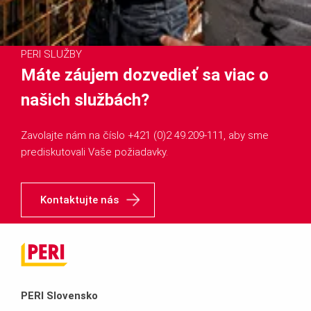
PERI SLUŽBY
Máte záujem dozvedieť sa viac o
našich službách?
Zavolajte nám na číslo +421 (0)2 49.209-111, aby sme
prediskutovali Vaše požiadavky.
Kontaktujte nás
PERI Slovensko