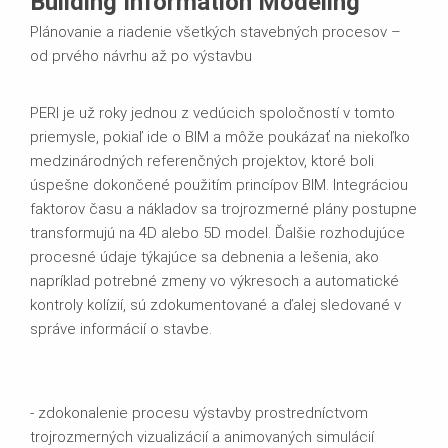
Building Information Modeling
Plánovanie a riadenie všetkých stavebných procesov –
od prvého návrhu až po výstavbu
PERI je už roky jednou z vedúcich spoločností v tomto
priemysle, pokiaľ ide o BIM a môže poukázať na niekoľko
medzinárodných referenčných projektov, ktoré boli
úspešne dokončené použitím princípov BIM. Integráciou
faktorov času a nákladov sa trojrozmerné plány postupne
transformujú na 4D alebo 5D model. Ďalšie rozhodujúce
procesné údaje týkajúce sa debnenia a lešenia, ako
napríklad potrebné zmeny vo výkresoch a automatické
kontroly kolízií, sú zdokumentované a ďalej sledované v
správe informácií o stavbe.
- zdokonalenie procesu výstavby prostredníctvom
trojrozmerných vizualizácií a animovaných simulácií