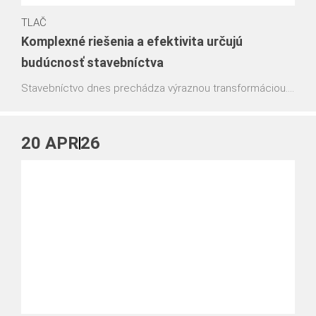
TLAČ
Komplexné riešenia a efektivita určujú
budúcnosť stavebníctva
Stavebníctvo dnes prechádza výraznou transformáciou.
Rastúci tlak na efektivitu, bezpečnosť, dodržiavanie
termínov a lepšie plánovanie projektov mení očakávania
zákazníkov aj prístup dodávateľov.
20
APR
26