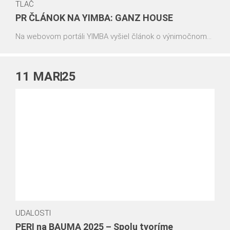
TLAČ
PR ČLÁNOK NA YIMBA: GANZ HOUSE
Na webovom portáli YIMBA vyšiel článok o výnimočnom
projekte GANZ HOUSE, ktorý mení podobu bratislavskej
časti Nivy. Sme hrdí, že sme mohli byť súčasťou tohto
moderného developmentu ako dodávateľ debniacich
11
MAR
25
systémov.
UDALOSTI
PERI na BAUMA 2025 – Spolu tvoríme