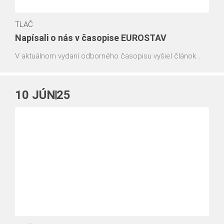
TLAČ
Napísali o nás v časopise EUROSTAV
V aktuálnom vydaní odborného časopisu vyšiel článok
venovaný našej firme, v ktorom sme predstavili naše
debniace a lešenárske systémy, ktoré dennodenne
pomáhajú formovať budúcnosť stavebného priemyslu.
10
JÚN
25