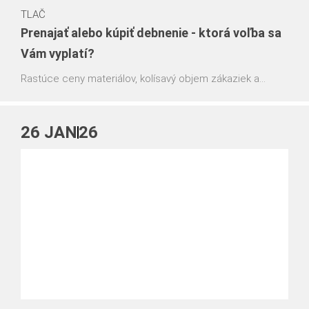
TLAČ
Prenajať alebo kúpiť debnenie - ktorá voľba sa
Vám vyplatí?
Rastúce ceny materiálov, kolísavý objem zákaziek a
čoraz kratšie termíny výstavby stavajú stavebné firmy
pred zásadnú otázku: kedy sa ešte oplatí debnenie
prenajímať - a kedy už dáva väčší zmysel jeho kúpa?
26
JAN
26