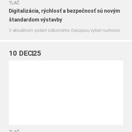
TLAČ
Digitalizácia, rýchlosť a bezpečnosť sú novým
štandardom výstavby
V aktuálnom vydaní odborného časopisu vyšiel rozhovor
s naším konateľom Ing. Radoslavom Kopkom na tému
digitalizácie, rýchlosti a bezpečnosti, ktoré dnes patria k
štandardom modernej výstavby.
10
DEC
25
TLAČ