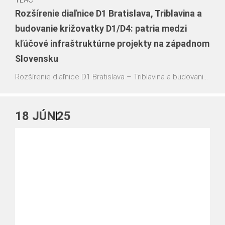
Rozšírenie diaľnice D1 Bratislava, Triblavina a
budovanie križovatky D1/D4: patria medzi
kľúčové infraštruktúrne projekty na západnom
Slovensku
Rozšírenie diaľnice D1 Bratislava – Triblavina a budovanie
križovatky D1/D4 patrí medzi kľúčové infraštruktúrne
projekty na západnom Slovensku. PERI Slovensko tu
dodáva komplexný systém debnenia, podopretia,
18
JÚN
25
technických riešení a odbornej podpory priamo na
stavbe.