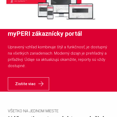
myPERI zákaznícky portál
Upravený vzhľad kombinuje štýl a funkčnosť, je dostupný
na všetkých zariadeniach. Moderný dizajn je prehľadný a
príťažlivý. Údaje sa aktualizujú okamžite, reporty sú vždy
dostupné..
Zistite viac
VŠETKO NA JEDNOM MIESTE