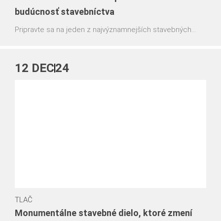
budúcnosť stavebníctva
Pripravte sa na jeden z najvýznamnejších stavebných
veľtrhov sveta! Od 7. do 13. apríla 2025 sa v nemeckom
Mníchove koná Bauma 2025, kde nebude chýbať ani PERI
so svojou jedinečnou výstavnou sieňou.
12
DEC
24
TLAČ
Monumentálne stavebné dielo, ktoré zmení