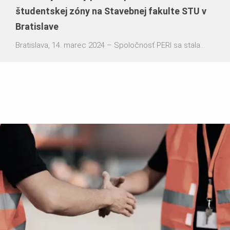
študentskej zóny na Stavebnej fakulte STU v
Bratislave
Bratislava, 14. marec 2024 – Spoločnosť PERI sa stala
jedným z popredných partnerov pri realizácii projektu
modernizácie študentskej zóny na Stavebnej fakulte
Slovenskej technickej univerzity v Bratislave. Projekt
zahŕňal renováciu priestorov a vytvorenie nových
funkčných zón pre študentov, pričom jedným z výsledkov
je kreatívne poskladané sedenie vyrobené z
univerzálneho debnenia DUO a lešenia PERI UP EASY
spoločnosti PERI. Celý projekt vznikol ako reakcia na
potrebu posilnenia prepojenia medzi teóriou a praxou vo
vzdelávaní, ako aj na snahu prilákať viac študentov na
slovenské stavebné fakulty. Iniciatíva vychádzala z
voľného rozhovoru medzi predstaviteľmi Stavebnej
fakulty STU a spoločnosti DYNAMIK HOLDING, a.s., ktorá
navrhla koncept modernizácie a zabezpečila jeho