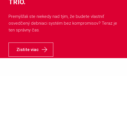
TRIO.
Premýšľali ste niekedy nad tým, že budete vlastniť
osvedčený debniaci systém bez kompromisov? Teraz je
ten správny čas.
Zistite viac